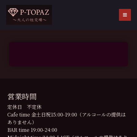
内
容
を
MA
ス
ME
キ
ッ
プ
営業時間
定休日 不定休
Cafe time 金土日祝15:00-19:00（アルコールの提供は
ありません）
BAR time 19:00-24:00