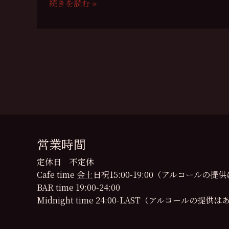
ン
続きを読む »
ト
祈
の
祷
お
の
知
会
ら
９
せ
月
の
開
催
日
営業時間
の
お
定休日 不定休
知
Cafe time 金土日祝15:00-19:00（アルコール
ら
BAR time 19:00-24:00
せ
Midnight time 24:00-LAST（アルコールの提