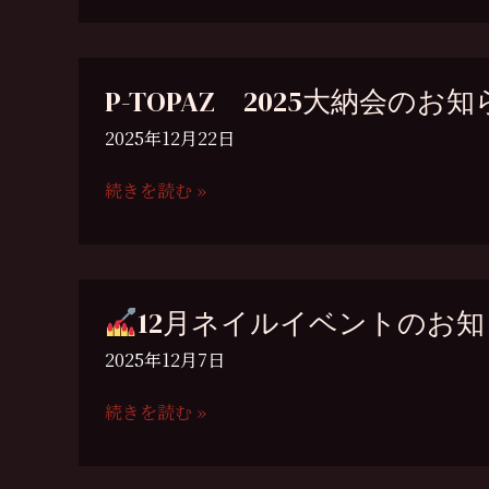
新
春
キ
P-TOPAZ 2025大納会のお知
ャ
ン
2025年12月22日
ペ
ー
P-
続きを読む »
ン
TOPAZ
の
2025
お
大
知
納
12月ネイルイベントのお
ら
会
せ
の
2025年12月7日
お
知
続きを読む »
ら
12
せ
月