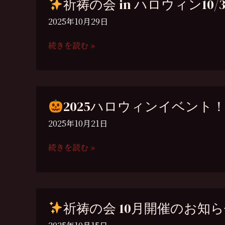
祈祷の会 in ハロウィン10/3
知
ル
ら
イ
2025年10月29日
せ
ベ
ン
続きを読む »
ト
祈
の
祷
お
の
知
会
2025ハロウィンイベント！開催
ら
in
せ
ハ
2025年10月21日
ロ
ウ
続きを読む »
ィ
2025
ン
ハ
10/31
ロ
ウ
祈祷の会 10月開催のお知
ィ
ン