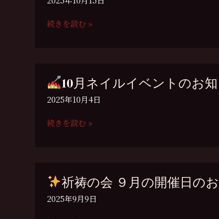
2025年10月15日
イ
ベ
続きを読む »
ン
祈
ト！
祷
開
の
催
会
10月ネイルイベントのお
決
10
定！
月
2025年10月4日
（10/30-
開
11/1）
催
続きを読む »
の
10
お
月
知
ネ
ら
イ
祈祷の会 ９月の開催日の
せ
ル
イ
2025年9月9日
ベ