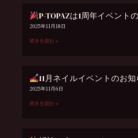
（12
ネ
月
イ
P-TOPAZは1周年イベン
27
ル
日
イ
2025年11月18日
[土]）
ベ
ン
続きを読む »
ト
P-
の
TOPAZ
お
は
知
1
11月ネイルイベントのお知
ら
周
せ
年
2025年11月6日
イ
ベ
続きを読む »
ン
11
ト
月
の
ネ
お
イ