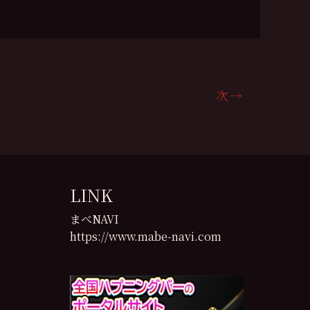
次
→
LINK
まべNAVI
https://www.mabe-navi.com