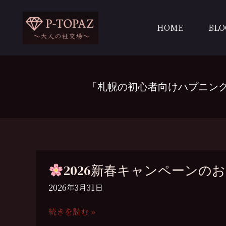
内
容
HOME
BLO
を
ス
キ
ッ
プ
「札幌の初心者向けハプニング
2026新春キャンペーンの
2026年3月31日
続きを読む »
2026