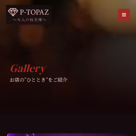
内
容
を
MA
ス
ME
キ
ッ
プ
Gallery
お店の”ひととき”をご紹介