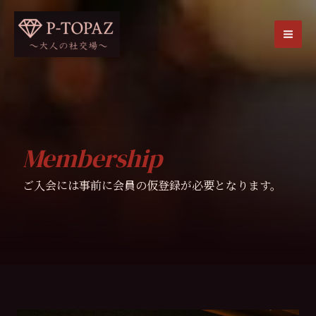
内
容
を
MA
ス
ME
キ
ッ
プ
Membership
ご入会には事前に会員の仮登録が必要となります。