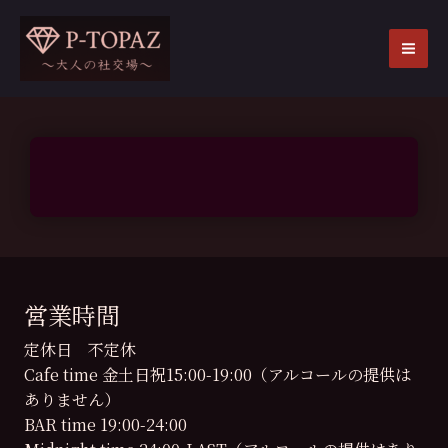
内
容
を
MA
ス
ME
キ
ッ
プ
営業時間
定休日 不定休
Cafe time 金土日祝15:00-19:00（アルコールの提供は
ありません）
BAR time 19:00-24:00