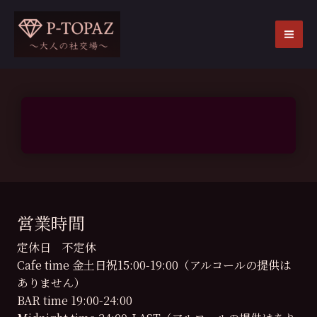
内
容
を
MA
ス
ME
キ
ッ
プ
営業時間
定休日 不定休
Cafe time 金土日祝15:00-19:00（アルコールの提供は
ありません）
BAR time 19:00-24:00