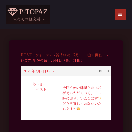
内
容
を
MA
ス
ME
キ
ッ
プ
HOME
›
フォーラム
›
祈祷の会 7月4日（金）開催！
›
返信先: 祈祷の会 7月4日（金）開催！
2025年7月2日 06:26
#1690
あっきー
今回も赤い彗星さまにご
ゲスト
祈祷いただくべく、１５
時にお伺いいたします
どうぞ宜しくお願いいた
します〜