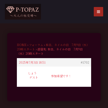
内
容
を
MA
ス
ME
キ
ッ
プ
HOME
›
フォーラム
›
本日、ネイルの日 7月9日（水）
20時スタート
›
返信先: 本日、ネイルの日 7月9日
（水）20時スタート
2025年7月3日 18:51
#1702
しょう
参加希望です！
ゲスト