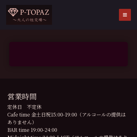
内
容
を
MA
ス
ME
キ
ッ
プ
営業時間
定休日 不定休
Cafe time 金土日祝15:00-19:00（アルコールの提供は
ありません）
BAR time 19:00-24:00