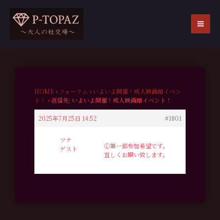
内
容
を
MA
ス
ME
キ
ッ
プ
HOME
›
フォーラム
›
いよいよ開催！成人映画館イベン
ト！
›
返信先: いよいよ開催！成人映画館イベント！
2025年7月25日 14:52
#1801
ツナ
①第一部参加希望です。
ゲスト
宜しくお願い致します。