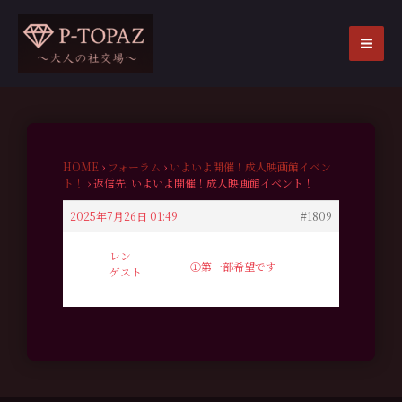
内
容
を
MA
ス
ME
キ
ッ
プ
HOME
›
フォーラム
›
いよいよ開催！成人映画館イベン
ト！
›
返信先: いよいよ開催！成人映画館イベント！
2025年7月26日 01:49
#1809
レン
①第一部希望です
ゲスト