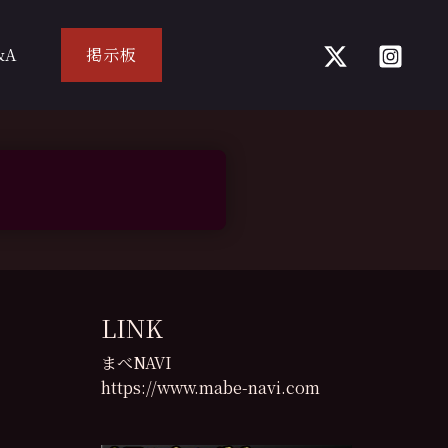
&A
掲示板
LINK
まべNAVI
https://www.mabe-navi.com