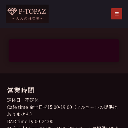
内
容
を
MA
ス
ME
キ
ッ
プ
営業時間
定休日 不定休
Cafe time 金土日祝15:00-19:00（アルコールの提供は
ありません）
BAR time 19:00-24:00