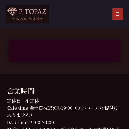
内
容
を
MA
ス
ME
キ
ッ
プ
営業時間
定休日 不定休
Cafe time 金土日祝15:00-19:00（アルコールの提供は
ありません）
BAR time 19:00-24:00