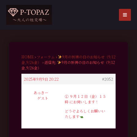
内
容
を
MA
ス
ME
キ
ッ
プ
HOME
›
フォーラム
›
9月の祈祷の日のお知らせ（9/12
金,9/26金）
›
返信先:
9月の祈祷の日のお知らせ（9/12
金,9/26金）
2025年9月9日 20:22
#2052
あっきー
➀ ９月１２日（金）１５
ゲスト
時 にお伺いします！
どうぞよろしくお願いい
たします