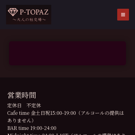
内
容
を
MA
ス
ME
キ
ッ
プ
営業時間
定休日 不定休
Cafe time 金土日祝15:00-19:00（アルコールの提供は
ありません）
BAR time 19:00-24:00