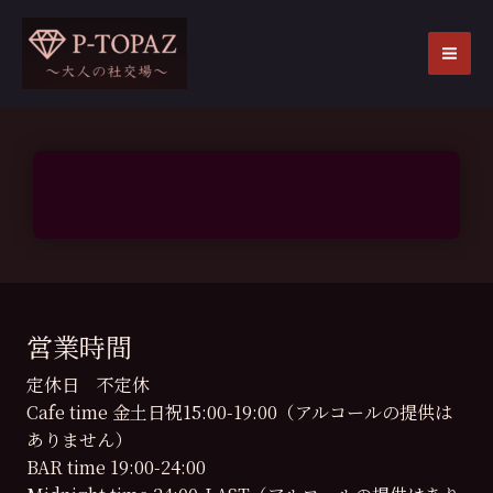
内
容
を
MA
ス
ME
キ
ッ
プ
営業時間
定休日 不定休
Cafe time 金土日祝15:00-19:00（アルコールの提供は
ありません）
BAR time 19:00-24:00