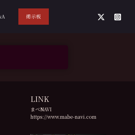
&A
掲示板
LINK
まべNAVI
https://www.mabe-navi.com