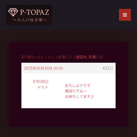
内
容
を
MA
ス
ME
キ
ッ
プ
HOME
›
フォーラム
›
夜遅くに
›
返信先: 夜遅くに
2025年10月10日 20:06
#2217
P-TOPAZ
お久しぶりです
ゲスト
復活ですねー
お待ちしてます♪