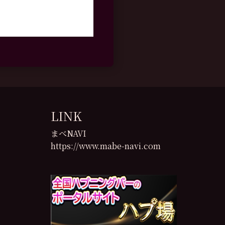
LINK
まべNAVI
https://www.mabe-navi.com