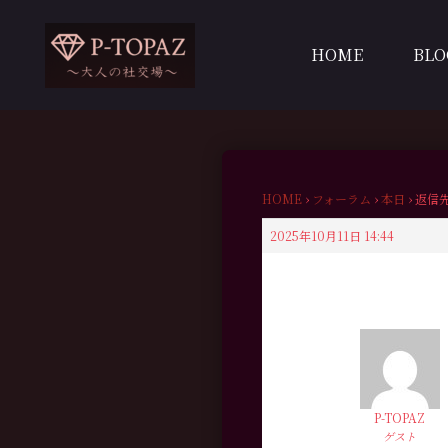
内
容
HOME
BLO
を
ス
キ
ッ
プ
HOME
›
フォーラム
›
本日
›
返信先
2025年10月11日 14:44
P-TOPAZ
ゲスト