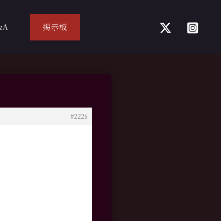
&A
掲示板
#2226