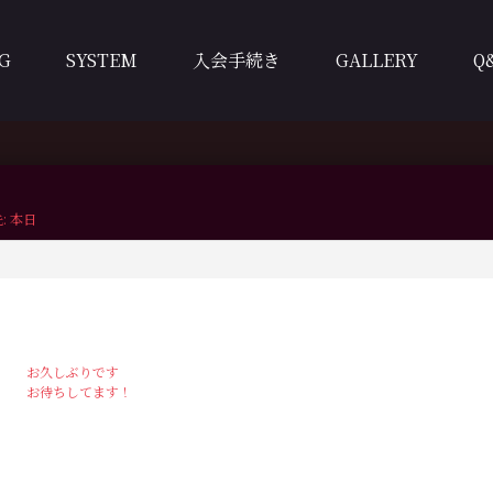
G
SYSTEM
入会手続き
GALLERY
Q
: 本日
お久しぶりです
お待ちしてます！