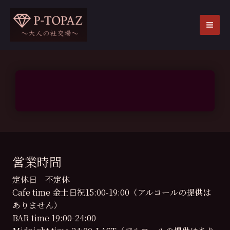
内
容
を
MA
ス
ME
キ
ッ
プ
営業時間
定休日 不定休
Cafe time 金土日祝15:00-19:00（アルコールの提供は
ありません）
BAR time 19:00-24:00