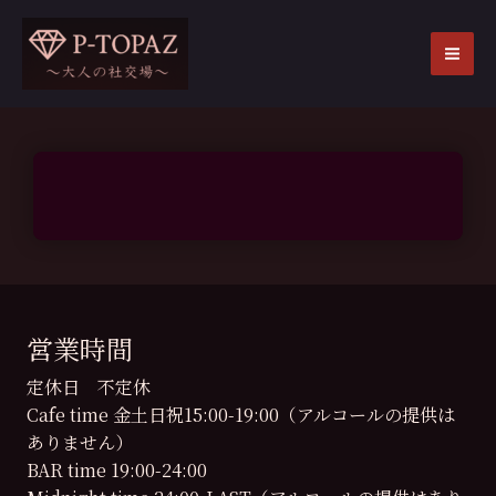
内
容
を
MA
ス
ME
キ
ッ
プ
営業時間
定休日 不定休
Cafe time 金土日祝15:00-19:00（アルコールの提供は
ありません）
BAR time 19:00-24:00