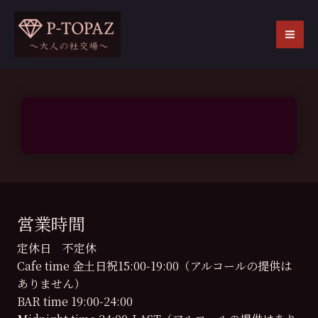
内
容
を
MA
ス
ME
キ
ッ
プ
営業時間
定休日 不定休
Cafe time 金土日祝15:00-19:00（アルコールの提供は
ありません）
BAR time 19:00-24:00