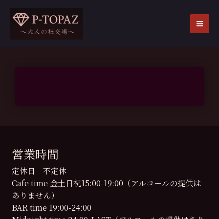
内
容
を
MA
ス
ME
キ
ッ
プ
営業時間
定休日 不定休
Cafe time 金土日祝15:00-19:00（アルコールの提供は
ありません）
BAR time 19:00-24:00