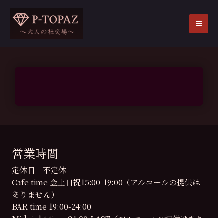
内
容
を
MA
ス
ME
キ
ッ
プ
営業時間
定休日 不定休
Cafe time 金土日祝15:00-19:00（アルコールの提供は
ありません）
BAR time 19:00-24:00