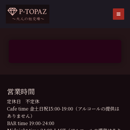
内
容
を
MA
ス
ME
キ
ッ
プ
営業時間
定休日 不定休
Cafe time 金土日祝15:00-19:00（アルコールの提供は
ありません）
BAR time 19:00-24:00