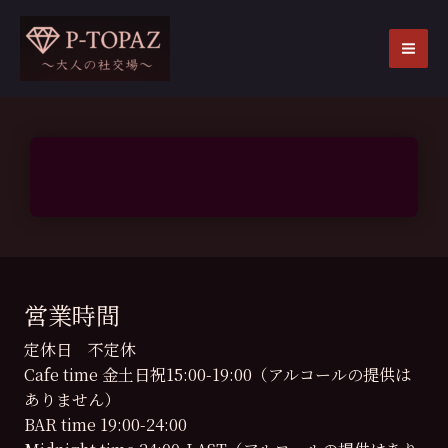
内
容
を
MA
ス
ME
キ
ッ
プ
営業時間
定休日 不定休
Cafe time 金土日祝15:00-19:00（アルコールの提供は
ありません）
BAR time 19:00-24:00