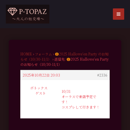
内
容
を
MA
ス
ME
キ
ッ
プ
HOME
›
フォーラム
›
2025 Hallowe’en Party のお知
らせ（10/30-11/1）
›
返信先:
2025 Hallowe’en Party
のお知らせ（10/30-11/1）
2025年10月22日 20:03
#2336
ボトックス
10/31
ゲスト
オーラスで来店予定で
す！
コスプレして行きます！