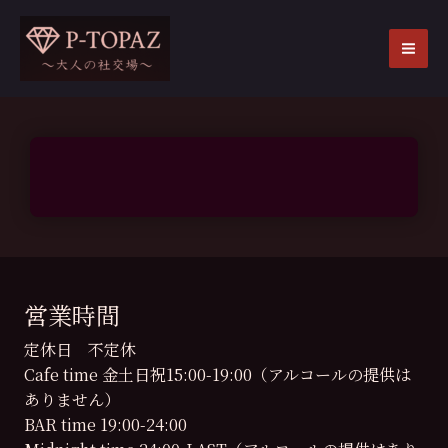
内
容
を
MA
ス
ME
キ
ッ
プ
営業時間
定休日 不定休
Cafe time 金土日祝15:00-19:00（アルコールの提供は
ありません）
BAR time 19:00-24:00