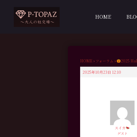
内
容
HOME
BLO
を
ス
キ
ッ
プ
HOME
›
フォーラム
›
2025 Ha
2025年10月23日 12:10
スイカ
ゲスト