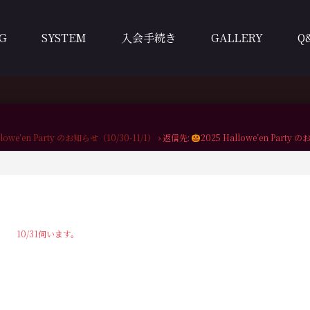
G
SYSTEM
入会手続き
GALLERY
Q
llowe’en Party のお知らせ（10/30-11/1）
›
返信先:
2025 Hallowe’en Party 
10/31伺います。