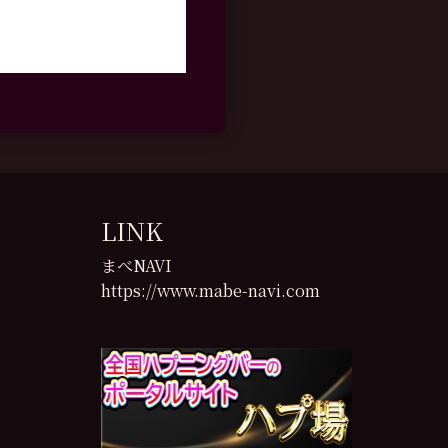
LINK
まべNAVI
https://www.mabe-navi.com