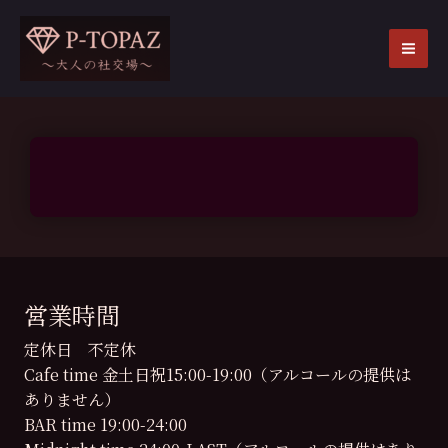
内
容
を
MA
ス
ME
キ
ッ
プ
営業時間
定休日 不定休
Cafe time 金土日祝15:00-19:00（アルコールの提供は
ありません）
BAR time 19:00-24:00