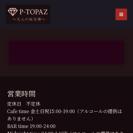
内
容
を
MA
ス
ME
キ
ッ
プ
営業時間
定休日 不定休
Cafe time 金土日祝15:00-19:00（アルコールの提供は
ありません）
BAR time 19:00-24:00