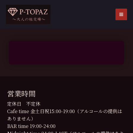
内
容
を
MA
ス
ME
キ
ッ
プ
営業時間
定休日 不定休
Cafe time 金土日祝15:00-19:00（アルコールの提供は
ありません）
BAR time 19:00-24:00