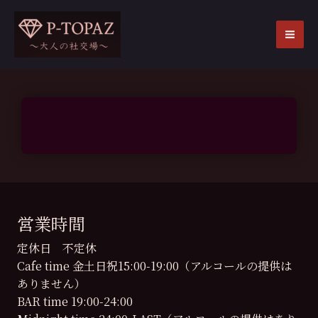
内
容
を
MA
ス
ME
キ
ッ
プ
営業時間
定休日 不定休
Cafe time 金土日祝15:00-19:00（アルコールの提供は
ありません）
BAR time 19:00-24:00