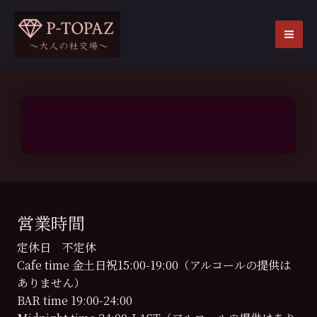
内
容
を
MA
ス
ME
キ
ッ
プ
営業時間
定休日 不定休
Cafe time 金土日祝15:00-19:00（アルコールの提供は
ありません）
BAR time 19:00-24:00