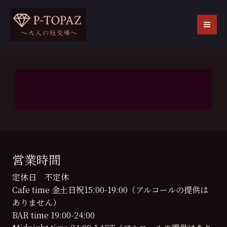
内
容
を
MA
ス
ME
キ
ッ
プ
営業時間
定休日 不定休
Cafe time 金土日祝15:00-19:00（アルコールの提供は
ありません）
BAR time 19:00-24:00