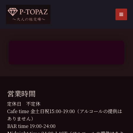
内
容
を
MA
ス
ME
キ
ッ
プ
営業時間
定休日 不定休
Cafe time 金土日祝15:00-19:00（アルコールの提供は
ありません）
BAR time 19:00-24:00