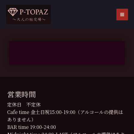
内
容
を
MA
ス
ME
キ
ッ
プ
営業時間
定休日 不定休
Cafe time 金土日祝15:00-19:00（アルコールの提供は
ありません）
BAR time 19:00-24:00