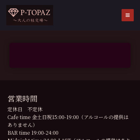
内
容
を
MA
ス
ME
キ
ッ
プ
営業時間
定休日 不定休
Cafe time 金土日祝15:00-19:00（アルコールの提供は
ありません）
BAR time 19:00-24:00