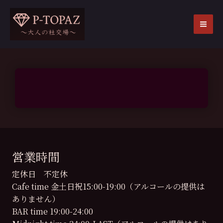
内
容
を
MA
ス
ME
キ
ッ
プ
営業時間
定休日 不定休
Cafe time 金土日祝15:00-19:00（アルコールの提供は
ありません）
BAR time 19:00-24:00