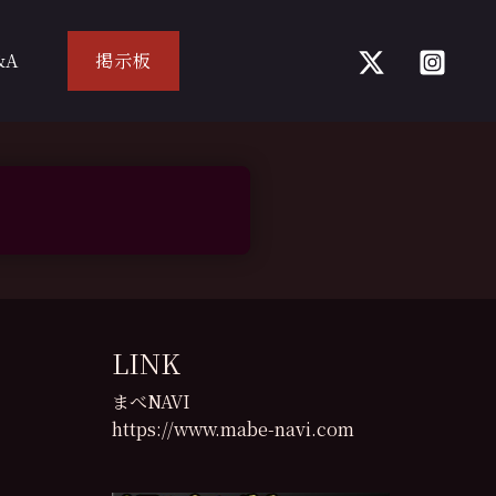
&A
掲示板
LINK
まべNAVI
https://www.mabe-navi.com