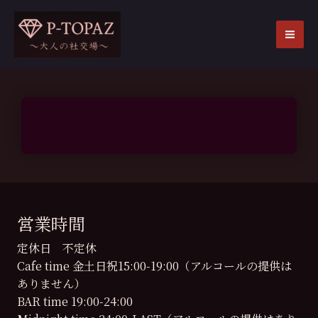
内
容
を
MA
ス
ME
キ
ッ
プ
営業時間
定休日 不定休
Cafe time 金土日祝15:00-19:00（アルコールの提供は
ありません）
BAR time 19:00-24:00