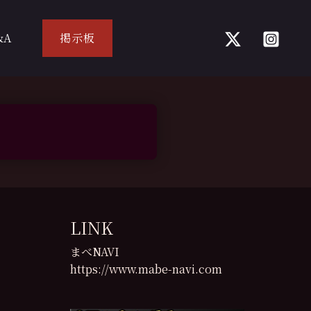
&A
掲示板
LINK
まべNAVI
https://www.mabe-navi.com