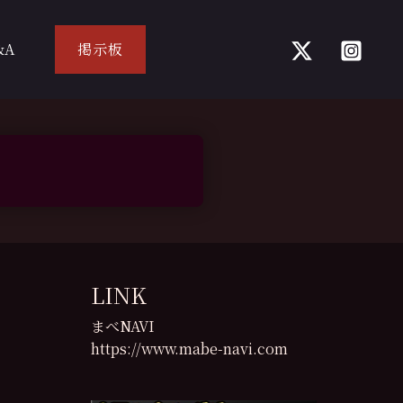
&A
掲示板
LINK
まべNAVI
https://www.mabe-navi.com