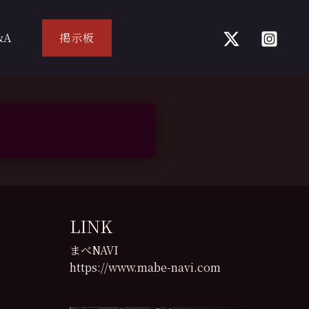
&A
掲示板
LINK
まべNAVI
https://www.mabe-navi.com