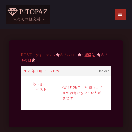
内
容
を
MA
ス
ME
キ
ッ
プ
HOME
›
フォーラム
›
ネイルの日
›
返信先:
ネイ
ルの日
2025年11月17日 21:29
#2582
あっきー
②11月25日 20時にネイ
ゲスト
ルでお伺いさせていただ
きます！