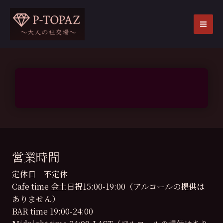
内
容
を
MA
ス
ME
キ
ッ
プ
営業時間
定休日 不定休
Cafe time 金土日祝15:00-19:00（アルコールの提供は
ありません）
BAR time 19:00-24:00