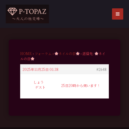
内
容
を
MA
ス
ME
キ
ッ
プ
HOME
›
フォーラム
›
ネイルの日
›
返信先:
ネイ
ルの日
2025年11月25日 01:38
#2648
しょう
25日20時から伺います！
ゲスト