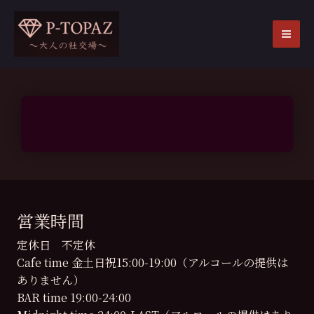
内
容
を
MA
ス
ME
キ
ッ
プ
営業時間
定休日 不定休
Cafe time 金土日祝15:00-19:00（アルコールの提供は
ありません）
BAR time 19:00-24:00