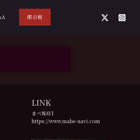
&A
掲示板
LINK
まべNAVI
https://www.mabe-navi.com